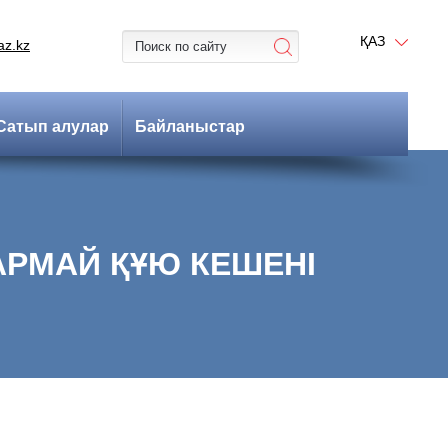
ҚАЗ
az.kz
Сатып алулар
Байланыстар
РМАЙ ҚҰЮ КЕШЕНІ