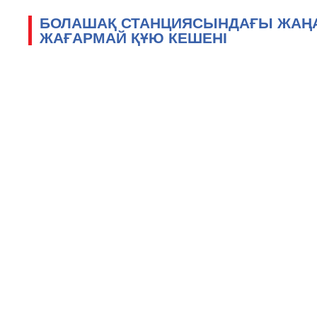
БОЛАШАҚ СТАНЦИЯСЫНДАҒЫ ЖАҢА
ЖАҒАРМАЙ ҚҰЮ КЕШЕНІ