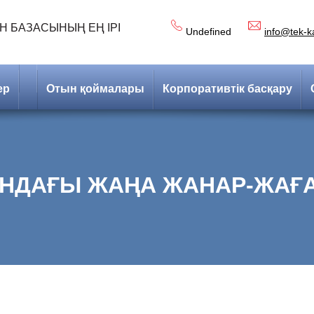
Н БАЗАСЫНЫҢ ЕҢ ІРІ
Undefined
info@tek-k
ер
Отын қоймалары
Корпоративтік басқару
НДАҒЫ ЖАҢА ЖАНАР-ЖАҒА