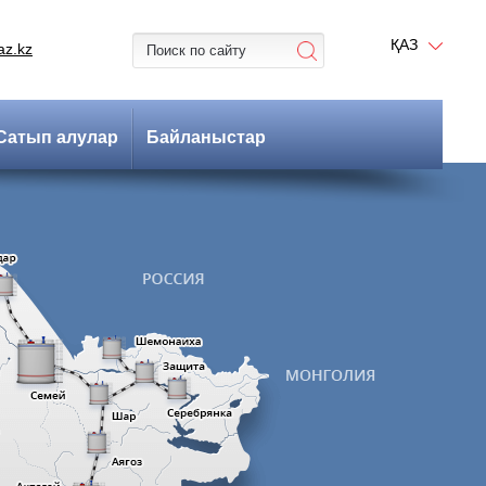
ҚАЗ
az.kz
Сатып алулар
Байланыстар