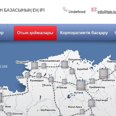
Н БАЗАСЫНЫҢ ЕҢ ІРІ
Undefined
info@tek-k
ер
Отын қоймалары
Корпоративтік басқару