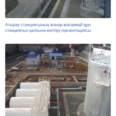
Атырау станциясының жанар-жағармай құю
станциясын қалпына келтіру презентациясы