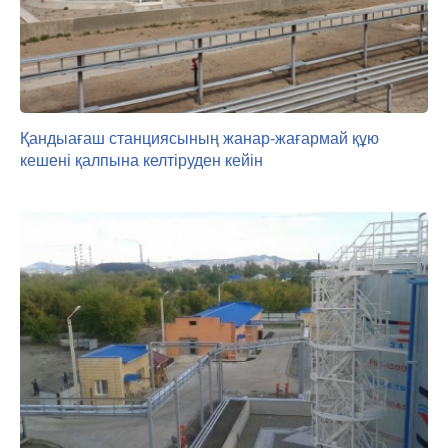
Қандыағаш станциясының жанар-жағармай құю
кешені қалпына келтіруден кейін