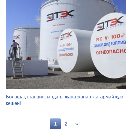
Болашақ станциясындағы жаңа жанар-жағармай құю
кешені
1
2
»