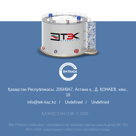
Қазақстан Республикасы, Z05H9A7, Астана қ., Д. ҚОНАЕВ, көш.,
10
info@tek-kaz.kz
Undefined
Undefined
ҚАЗАҚСТАН-ОЭК © 2026
"BM TRADA Certification" сертификаттау жөніндегі британ корольдігінің МС ISO
9001-2008 талаптарына сәйкестігіне сертификатталды.