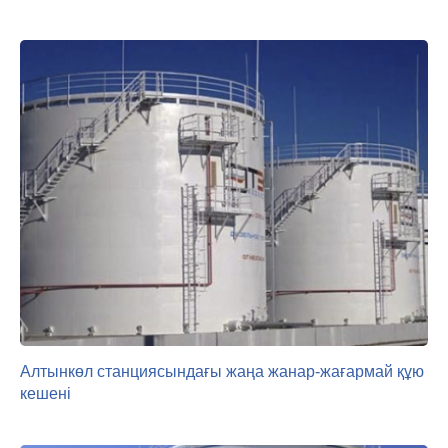
Алтынкөл станциясындағы жаңа жанар-жағармай құю
кешені