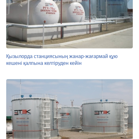
Қызылорда станциясының жанар-жағармай құю
кешені қалпына келтіруден кейін