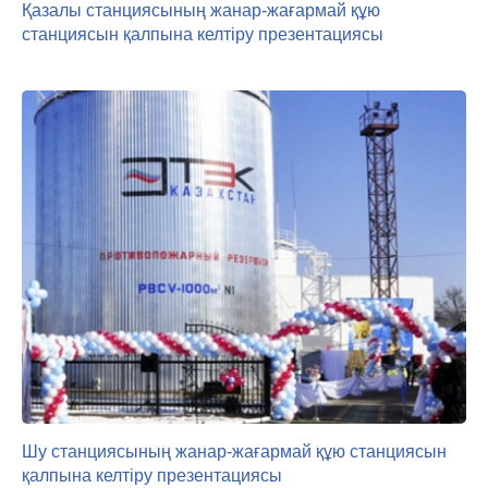
Қазалы станциясының жанар-жағармай құю
станциясын қалпына келтіру презентациясы
Шу станциясының жанар-жағармай құю станциясын
қалпына келтіру презентациясы