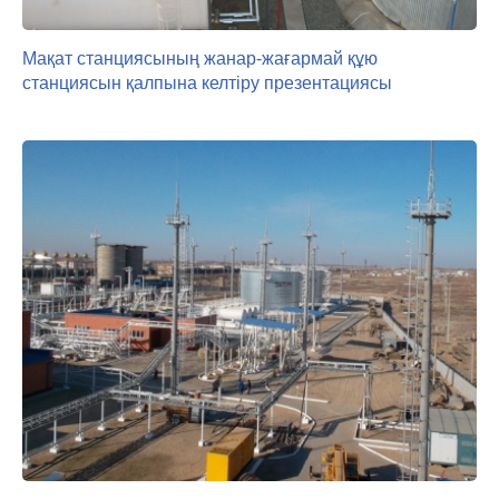
Мақат станциясының жанар-жағармай құю
станциясын қалпына келтіру презентациясы