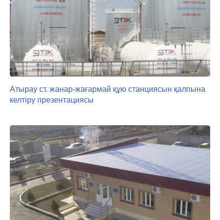
Атырау ст. жанар-жағармай құю станциясын қалпына
келтіру презентациясы