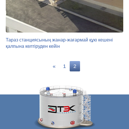
Тараз станциясының жанар-жағармай құю кешені
қалпына келтіруден кейін
«
1
2